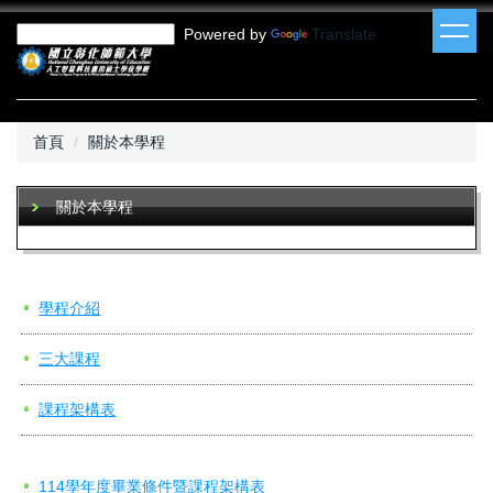
跳
Powered by
Translate
到
主
要
內
容
首頁
關於本學程
區
關於本學程
學程介紹
三大課程
課程架構表
114學年度畢業條件暨課程架構表