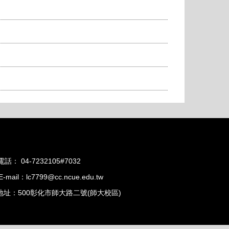
電話： 04-7232105#7032
E-mail：lc7799@cc.ncue.edu.tw
地址：500彰化市師大路二號(師大校區)