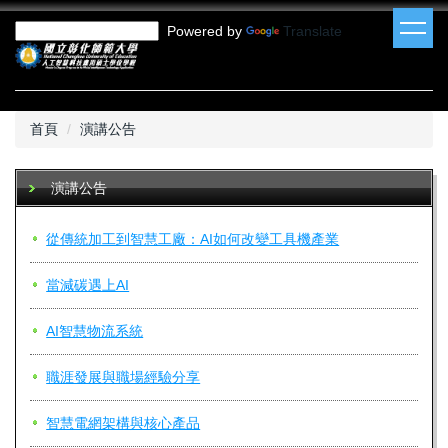
跳
Powered by
Translate
到
主
要
內
容
首頁
演講公告
區
演講公告
從傳統加工到智慧工廠：AI如何改變工具機產業
當減碳遇上AI
AI智慧物流系統
職涯發展與職場經驗分享
智慧電網架構與核心產品