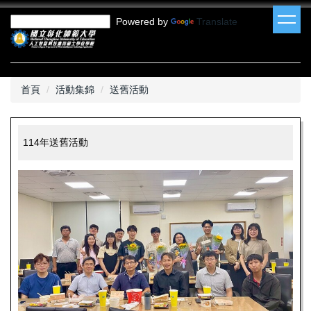
跳
Powered by
Translate
到
主
要
內
容
首頁
活動集錦
送舊活動
區
114年送舊活動