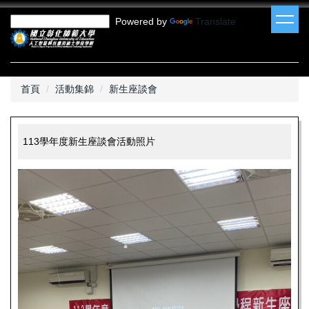
跳
Powered by
Translate
到
主
要
內
容
首頁
活動集錦
新生座談會
區
113學年度新生座談會活動照片